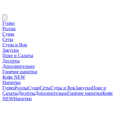
Гурмэ
Роллы
Суши
Сеты
Супы и Вок
Закуски
Поке и Салаты
Десерты
Дополнительно
Горячие напитки
Кофе NEW
Напитки
Гурмэ
Роллы
Суши
Сеты
Супы и Вок
Закуски
Поке и
Салаты
Десерты
Дополнительно
Горячие напитки
Кофе
NEW
Напитки