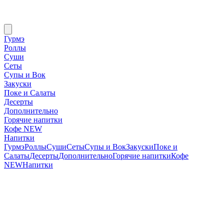
Гурмэ
Роллы
Суши
Сеты
Супы и Вок
Закуски
Поке и Салаты
Десерты
Дополнительно
Горячие напитки
Кофе NEW
Напитки
Гурмэ
Роллы
Суши
Сеты
Супы и Вок
Закуски
Поке и
Салаты
Десерты
Дополнительно
Горячие напитки
Кофе
NEW
Напитки