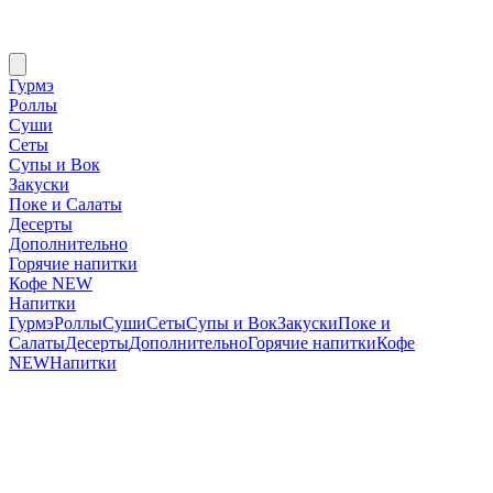
Гурмэ
Роллы
Суши
Сеты
Супы и Вок
Закуски
Поке и Салаты
Десерты
Дополнительно
Горячие напитки
Кофе NEW
Напитки
Гурмэ
Роллы
Суши
Сеты
Супы и Вок
Закуски
Поке и
Салаты
Десерты
Дополнительно
Горячие напитки
Кофе
NEW
Напитки