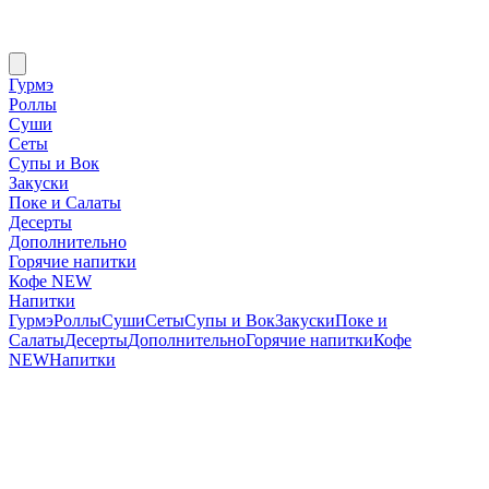
Гурмэ
Роллы
Суши
Сеты
Супы и Вок
Закуски
Поке и Салаты
Десерты
Дополнительно
Горячие напитки
Кофе NEW
Напитки
Гурмэ
Роллы
Суши
Сеты
Супы и Вок
Закуски
Поке и
Салаты
Десерты
Дополнительно
Горячие напитки
Кофе
NEW
Напитки