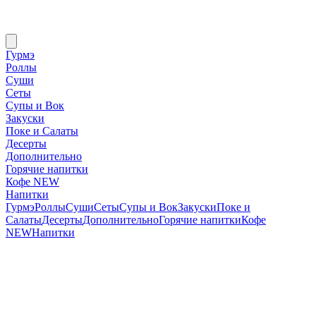
Гурмэ
Роллы
Суши
Сеты
Супы и Вок
Закуски
Поке и Салаты
Десерты
Дополнительно
Горячие напитки
Кофе NEW
Напитки
Гурмэ
Роллы
Суши
Сеты
Супы и Вок
Закуски
Поке и
Салаты
Десерты
Дополнительно
Горячие напитки
Кофе
NEW
Напитки