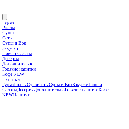
Гурмэ
Роллы
Суши
Сеты
Супы и Вок
Закуски
Поке и Салаты
Десерты
Дополнительно
Горячие напитки
Кофе NEW
Напитки
Гурмэ
Роллы
Суши
Сеты
Супы и Вок
Закуски
Поке и
Салаты
Десерты
Дополнительно
Горячие напитки
Кофе
NEW
Напитки