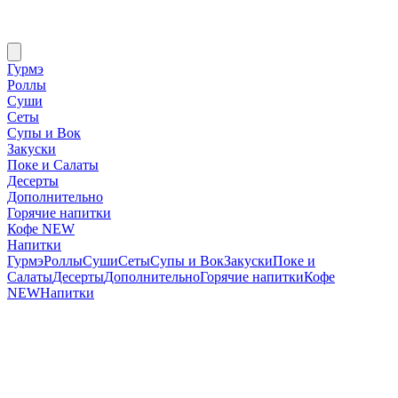
Гурмэ
Роллы
Суши
Сеты
Супы и Вок
Закуски
Поке и Салаты
Десерты
Дополнительно
Горячие напитки
Кофе NEW
Напитки
Гурмэ
Роллы
Суши
Сеты
Супы и Вок
Закуски
Поке и
Салаты
Десерты
Дополнительно
Горячие напитки
Кофе
NEW
Напитки