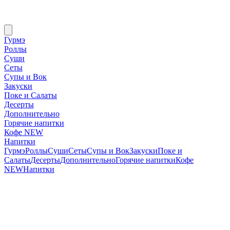
Гурмэ
Роллы
Суши
Сеты
Супы и Вок
Закуски
Поке и Салаты
Десерты
Дополнительно
Горячие напитки
Кофе NEW
Напитки
Гурмэ
Роллы
Суши
Сеты
Супы и Вок
Закуски
Поке и
Салаты
Десерты
Дополнительно
Горячие напитки
Кофе
NEW
Напитки